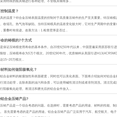
采用特殊的模具钢进行各种处理。不管模具钢有多...
何控制温度？
具的温度？锌合金压铸表面温度的控制对于高质量压铸件的生产至关重要。锌压铸模
、收缩孔、热气泡等缺陷。当锌压铸模具的温差变化较大时，它对生产周期中的变量
，重叠时有痕迹。改善方法：1.检查壁厚是否过...
命的铸模的7个方式
是保证压铸模使用寿命的基本条件。自20世纪50年代以来，中国普遍采用原苏联引进的
裂纹，压铸模寿命为5万个模次。20世纪90年代，优质钢种从美国引进H13(4CR5M
5~20万模次...
铸材料如何做阳极氧化？
铝合金材料的耐腐蚀性和表面硬度，同时也可以美化表面。下面将介绍如何对铝合金
行清洁处理，去除表面的油污和杂质，可以使用碱性清洁剂或者溶剂清洗。清洁完成
行阳极氧化处理。将清洁和磨光后的铝合金件放入...
铝合金压铸产品?
压铸产品是一个综合考虑的问题。在选择时，需要考虑产品的用途、材料的性能、制
。 首先需要考虑的是产品的用途。铝合金压铸产品广泛应用于汽车、航空航天、电