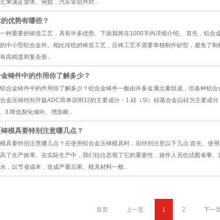
艺来满足需求。例如，汽车零部件对...
术的优势有哪些？
一种重要的铸造工艺，具有许多优势。下面我将在1000字内详细介绍。 首先，铝
的中小型铝合金件。相比传统的铸造工艺，压铸工艺不需要单独制作砂型，避免了制
高精度和复杂形...
合金铸件中的作用你了解多少？
铝合金铸件中的作用你了解多少？铝合金铸件一般由许多金属元素组成，但各种铝合
合金压铸特别开篇ADC简单说明12的主要成分：1.硅（Si）硅基合金以硅为主要成分，
。3.降低裂化倾向。增加耐...
压铸模具要特别注意哪几点？
模具要特别注意哪几点？在使用铝合金压铸模具时，应特别注意以下几点:首先、使
高了生产效率。在实际生产中，我们往往忽视了它的重要性，操作人员也试图省事。
水，以节省成本，造成严重后果。模具材料一般...
首页
上一页
1
2
下一