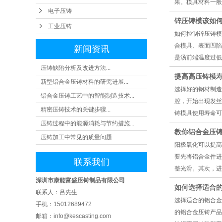
果。模具材料一般
电子压铸
锌压铸模该如
工业压铸
如何控制锌压铸模
合模具、表面凹陷
新闻资讯
是汤前端温度过低
压铸缺陷分析及改进方法...
提高高压铸模寿
新型铝合金压铸材料的研究进展...
选择好的钢材制造
铝合金压铸工艺中的智能制造技术...
腔，开始出现发丝
精密压铸技术的关键步骤...
铸模具使用寿命可达1
压铸过程中的能源消耗与节约措施...
教你铝合金压
压铸加工中常见的质量问题...
阳极氧化可以提高
要先将铝合金件进
联系我们
整光滑。其次，进
深圳市康能富盛压铸制品有限公司
如何选择适合的
联系人：吕先生
选择适合的铝合金
手机：15012689472
的铝合金压铸产品
邮箱：info@kescasting.com