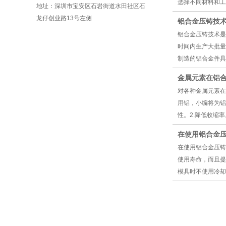
选择不同材料和工
地址：深圳市宝安区石岩街道水田社区 石
龙仔创业路13号左侧
铝合金压铸技
铝合金压铸技术是
时间内生产大批量
制造的铝合金件具有
金属元素在铝
对各种金属元素在
用铝，小编将为铝
性。2.降低收缩率
在使用铝合金
在使用铝合金压铸
使用寿命，而且提
模具时不使用冷却