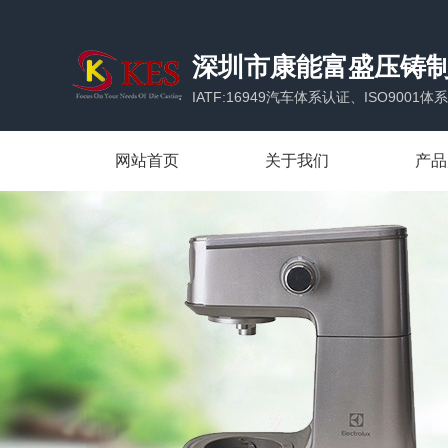
深圳市康能富盛压铸
IATF:16949汽车体系认证、ISO900
网站首页
关于我们
产品
公司简介
家电
企业优势
汽配
合作伙伴
通讯
办公场所
家具
安防
LED
电子