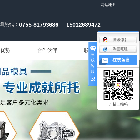
网站地图
|
询热线：
0755-81793686 15012689472
腾讯QQ
淘宝旺旺
业优势
合作伙伴
联系我们
在
在线留言
线
客
服
扫描二维码