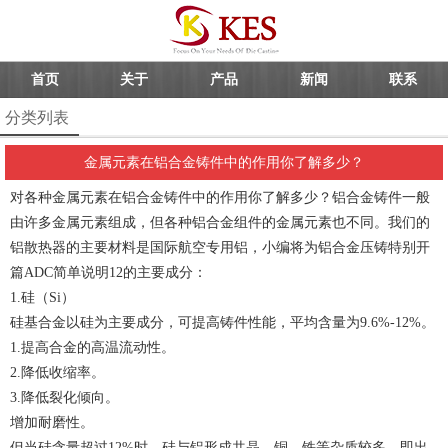
首页
关于
产品
新闻
联系
分类列表
金属元素在铝合金铸件中的作用你了解多少？
对各种金属元素在
铝合金铸件
中的作用你了解多少？铝合金铸件一般
由许多金属元素组成，但各种铝合金组件的金属元素也不同。我们的
铝散热器的主要材料是国际航空专用铝，小编将为
铝合金压铸
特别开
篇ADC简单说明12的主要成分：
1.硅（Si）
硅基合金以硅为主要成分，可提高铸件性能，平均含量为9.6%-12%。
1.提高合金的高温流动性。
2.降低收缩率。
3.降低裂化倾向。
增加耐磨性。
但当硅含量超过12%时，硅与铝形成共晶，铜、铁等杂质较多，即出