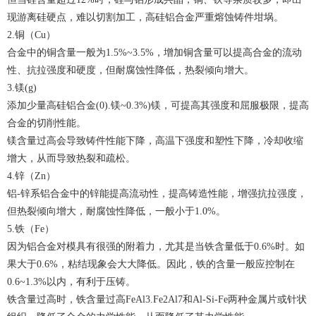
现游离硅硬点，难以切割加工，高硅铝合金严重熔蚀铸件坩埚。
2.铜（Cu）
合金中的铜含量一般为1.5%~3.5%，增加铜含量可以提高合金的流动
性、抗拉强度和硬度，但耐腐蚀性降低，热裂倾向增大。
3.镁(g)
添加少量高硅铝合金(0).镁~0.3%)镁，可提高其强度和屈服极限，提高
合金的切削性能。
镁含量过高会导致铸件性能下降，高温下强度和塑性下降，冷却收缩
增大，从而导致热裂和疏松。
4.锌（Zn）
铝-锌系铝合金中的锌能提高流动性，提高铸造性能，增强抗拉强度，
但热裂倾向增大，耐腐蚀性降低，一般小于1.0%。
5.铁（Fe）
因为铝合金对模具有很强的附着力，尤其是当铁含量低于0.6%时。如
果大于0.6%，粘结现象会大大降低。因此，铁的含量一般应控制在
0.6~1.3%以内，有利于压铸。
铁含量过高时，铁含量过高FeAl3.Fe2Al7和Al-Si-Fe两种金属片或针状